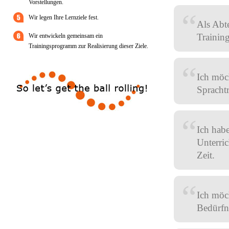
Vorstellungen.
“
Wir legen Ihre Lernziele fest.
Als Abte
Training
Wir entwickeln gemeinsam ein
Trainingsprogramm zur Realisierung dieser Ziele.
“
Ich möch
Sprachtr
“
Ich habe
Unterri
Zeit.
“
Ich möc
Bedürfni