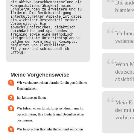
“
Die ande
die aktive Sprachkompetenz und die
Kommunikationsfähigkeit meiner
blamier
Schüler/Kunden zu erweitern und zu
fördern. Die Berücksichtigung
interkultureller Aspekte ist dabei
ein wichtiger Bestandteil meiner
Vorbereitung. Ein
“
abwechslungsreiches, didaktisch
durchdachtes und spannendes
Ich bra
Training sowie eine methodisch
zielgerichtete Unterrichtsplanung
verlerne
bilden den Kern meines Konzepts,
begleitet von Flexibilität,
Effizienz und schlussendlich
Erfolg!
“
Wenn Mu
deutsch
Meine Vorgehensweise
absichtl
Wir vereinbaren einen Termin für ein persönliches
Kennenlernen.
“
Ich komme zu Ihnen.
Mein Eng
Wir führen einen Einstufungstest durch, um Ihr
der mit
Sprachniveau, Ihre Bedarfe und Bedürfnisse zu
vorberei
bestimmen.
Wir besprechen Ihre inhaltlichen und zeitlichen