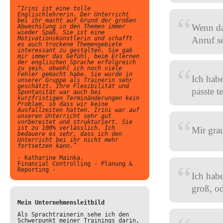
“
Irini ist eine tolle
Englischlehrerin. Der Unterricht
“
bei ihr macht auf Grund der großen
Wenn das
Abwechslung in den Themen immer
wieder Spaß. Sie ist eine
Motivationskünstlerin und schafft
Anruf s
es auch trockene Themengebiete
interessant zu gestalten. Sie gab
mir immer das Gefühl, beim Erlernen
der englischen Sprache erfolgreich
“
zu sein, obwohl ich noch viele
Fehler gemacht habe. Sie wurde in
Ich hab
unserer Gruppe als Trainerin sehr
geschätzt. Ihre Flexibilität und
passte t
Spontanität war auch bei
kurzfristigen Terminänderungen kein
Problem, so dass wir keine
Ausfallzeiten hatten. Irini war auf
unseren Unterricht sehr gut
“
vorbereitet und strukturiert. Sie
ist zu 100% verlässlich. Ich
Mir gra
bedauere es sehr, dass ich den
Unterricht bei ihr nicht mehr
fortsetzen kann.
”
- Katharine Mainka,
“
Financial Controlling - Planung &
Reporting -
Ich hab
groß, od
Mein Unternehmensleitbild
Als Sprachtrainerin sehe ich den
Schwerpunkt meiner Trainings darin,