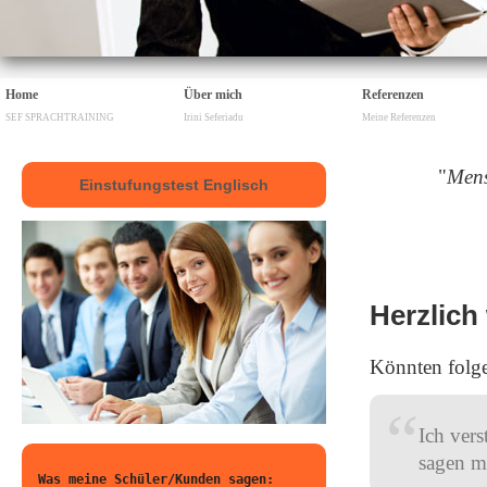
Home
Über mich
Referenzen
SEF SPRACHTRAINING
Irini Seferiadu
Meine Referenzen
"
Mens
Einstufungstest Englisch
Herzlich
Könnten folg
“
Ich vers
sagen m
Was meine Schüler/Kunden sagen: