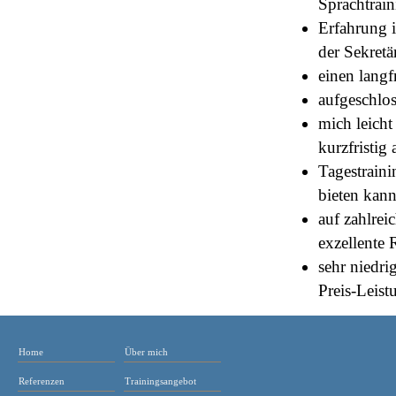
Sprachtrai
Erfahrung 
der Sekretä
einen langf
aufgeschlos
mich leicht
kurzfristig
Tagestrain
bieten kan
auf zahlrei
exzellente
sehr niedri
Preis-Leist
Home
Über mich
Referenzen
Trainingsangebot